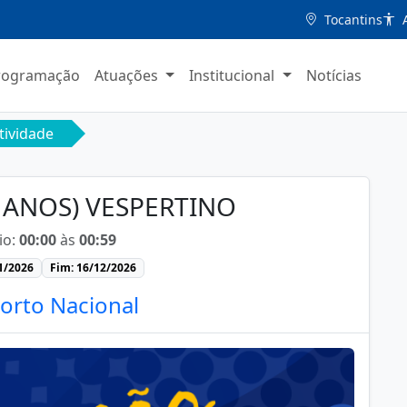
Tocantins
A
rogramação
Atuações
Institucional
Notícias
tividade
5 ANOS) VESPERTINO
io:
00:00
às
00:59
01/2026
Fim: 16/12/2026
orto Nacional