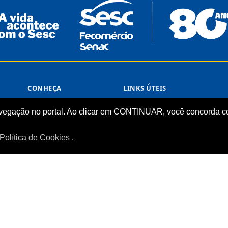
CONHEÇA
LINKS ÚTEIS
Sistema Fecomércio
Senac
vegação no portal. Ao clicar em CONTINUAR, você concorda co
Sobre o Sesc
Fecomércio
Quem Somos
Sesc Nacional
Política de Cookies .
Estrutura Organizacional
Nossa Marca
Transparência
LGPD
Termos de Uso
Política de Privacidade
Manual da Marca