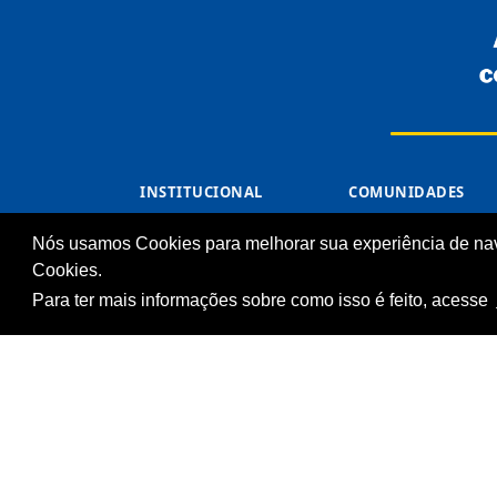
INSTITUCIONAL
COMUNIDADES
Processos Seletivos
Unidades Sesc-TO
(Antigos)
Nós usamos Cookies para melhorar sua experiência de na
Cliente
Licitações
Cookies.
Notícias
Para ter mais informações sobre como isso é feito, acesse
Imprensa
Fale Conosco
Biblioteca