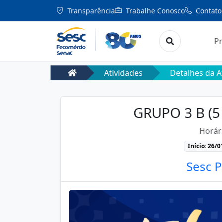
Transparência
Trabalhe Conosco
Contato
P
Atividades
Detalhes da A
GRUPO 3 B (
Horár
Início: 26/
Sesc P