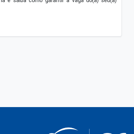
a e saiba como garantir a vaga do(a) seu(a)