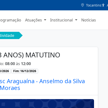
Tocantins
A
rogramação
Atuações
Institucional
Notícias
tividade
(3 ANOS) MATUTINO
io:
08:00
às
12:00
01/2026
Fim: 16/12/2026
sc Araguaína - Anselmo da Silva
Moraes