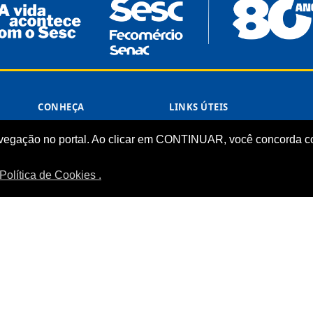
CONHEÇA
LINKS ÚTEIS
Sistema Fecomércio
Senac
vegação no portal. Ao clicar em CONTINUAR, você concorda co
Sobre o Sesc
Fecomércio
Quem Somos
Sesc Nacional
Política de Cookies .
Estrutura Organizacional
Nossa Marca
Transparência
LGPD
Termos de Uso
Política de Privacidade
Manual da Marca
Comércio Departamento Regional do Tocantins.
Desenvolvido pela ASTI.
Todos o