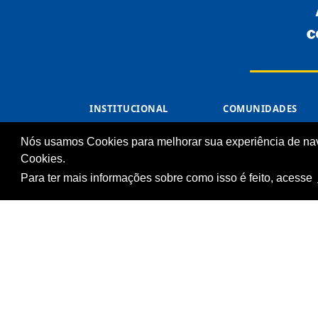
INSTITUCIONAL
COMUNIDADES
Processos Seletivos
Unidades Sesc-TO
(Antigos)
Nós usamos Cookies para melhorar sua experiência de na
Cliente
Licitações
Cookies.
Notícias
Para ter mais informações sobre como isso é feito, acesse
Imprensa
Fale Conosco
Biblioteca
© Serviço Social do 