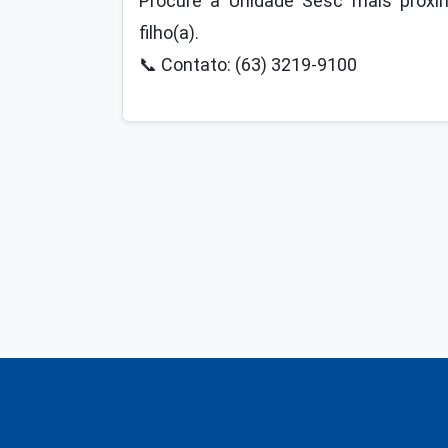
Procure a Unidade Sesc mais próxim
filho(a).
📞
Contato: (63) 3219-9100