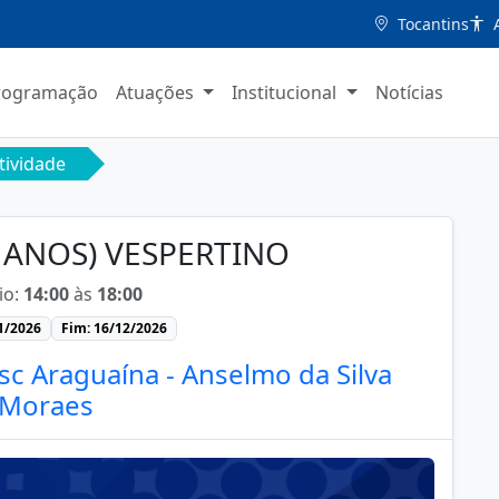
Tocantins
A
rogramação
Atuações
Institucional
Notícias
tividade
4 ANOS) VESPERTINO
io:
14:00
às
18:00
01/2026
Fim: 16/12/2026
sc Araguaína - Anselmo da Silva
Moraes