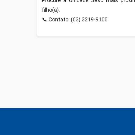
Procure a Unidade Sesc mais próxim
filho(a).
📞
Contato: (63) 3219-9100