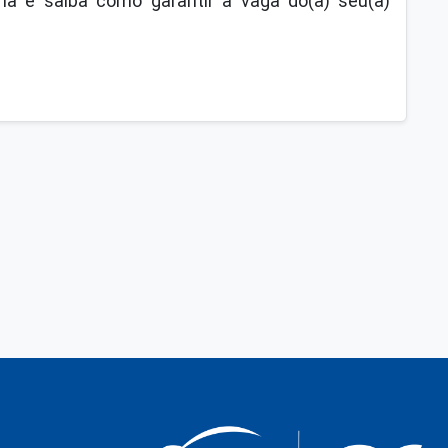
a e saiba como garantir a vaga do(a) seu(a)