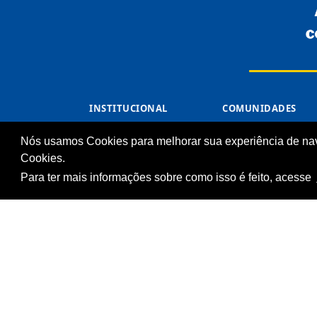
INSTITUCIONAL
COMUNIDADES
Processos Seletivos
Unidades Sesc-TO
(Antigos)
Nós usamos Cookies para melhorar sua experiência de na
Cliente
Licitações
Cookies.
Notícias
Para ter mais informações sobre como isso é feito, acesse
Imprensa
Fale Conosco
Biblioteca
© Serviço Social do 