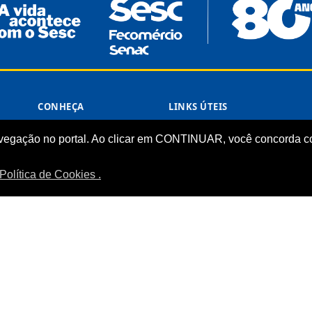
CONHEÇA
LINKS ÚTEIS
Sistema Fecomércio
Senac
vegação no portal. Ao clicar em CONTINUAR, você concorda co
Sobre o Sesc
Fecomércio
Quem Somos
Sesc Nacional
Política de Cookies .
Estrutura Organizacional
Nossa Marca
Transparência
LGPD
Termos de Uso
Política de Privacidade
Manual da Marca
Comércio Departamento Regional do Tocantins.
Desenvolvido pela ASTI.
Todos o