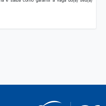
a e saiba como garantir a vaga do(a) seu(a)