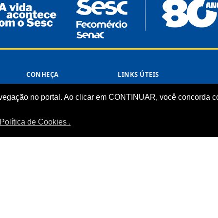
CONHEÇA
LINKS ÚTEIS
Sistema Fecomércio
Senac
vegação no portal. Ao clicar em CONTINUAR, você concorda co
Sobre o Sesc
Fecomércio
Quem Somos
Sesc Nacional
Política de Cookies .
Estrutura Organizacional
Nossa Marca
Transparência
LGPD
Termos de Uso
Política de Privacidade
Manual da Marca
Comércio Departamento Regional do Tocantins.
Desenvolvido pela ASTI.
Todos o