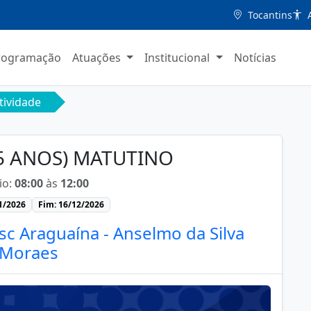
Tocantins
A
rogramação
Atuações
Institucional
Notícias
tividade
(5 ANOS) MATUTINO
io:
08:00
às
12:00
01/2026
Fim: 16/12/2026
sc Araguaína - Anselmo da Silva
Moraes