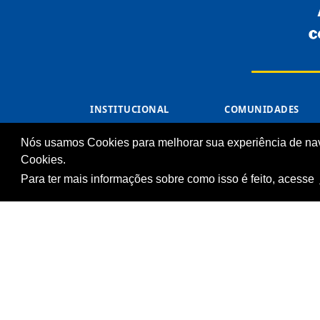
INSTITUCIONAL
COMUNIDADES
Processos Seletivos
Unidades Sesc-TO
(Antigos)
Nós usamos Cookies para melhorar sua experiência de na
Cliente
Licitações
Cookies.
Notícias
Para ter mais informações sobre como isso é feito, acesse
Imprensa
Fale Conosco
Biblioteca
© Serviço Social do 