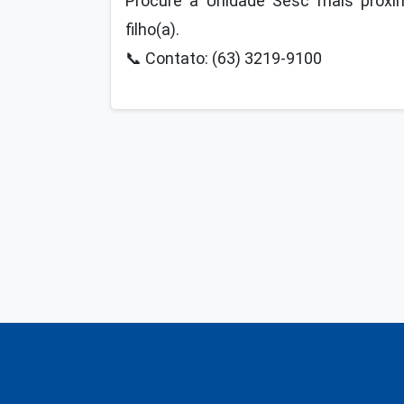
Procure a Unidade Sesc mais próxim
filho(a).
📞
Contato: (63) 3219-9100