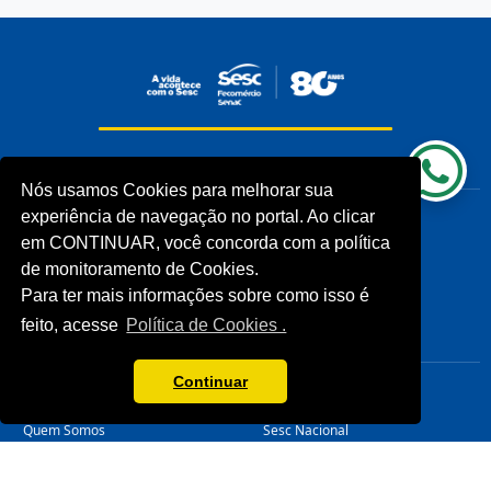
INSTITUCIONAL
COMUNIDADES
Nós usamos Cookies para melhorar sua
Processos Seletivos (Antigos)
Unidades Sesc-TO
experiência de navegação no portal. Ao clicar
Licitações
Cliente
em CONTINUAR, você concorda com a política
Notícias
de monitoramento de Cookies.
Imprensa
Para ter mais informações sobre como isso é
Fale Conosco
feito, acesse
Política de Cookies .
Biblioteca
CONHEÇA
LINKS ÚTEIS
Continuar
Sistema Fecomércio
Senac
Sobre o Sesc
Fecomércio
Quem Somos
Sesc Nacional
Estrutura Organizacional
Nossa Marca