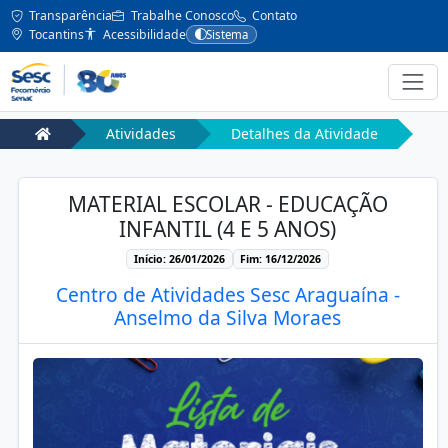
Transparência
Trabalhe Conosco
Contato
Tocantins
Acessibilidade
Sistema
Atividades
Detalhes da Atividade
MATERIAL ESCOLAR - EDUCAÇÃO
INFANTIL (4 E 5 ANOS)
Início: 26/01/2026
Fim: 16/12/2026
Centro de Atividades Sesc Araguaína -
Anselmo da Silva Moraes