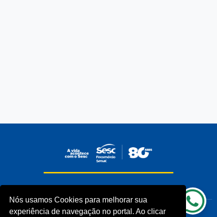
INSTITUCIONAL
COMUNIDADES
Nós usamos Cookies para melhorar sua
Processos Seletivos (Antigos)
Unidades Sesc-TO
experiência de navegação no portal. Ao clicar