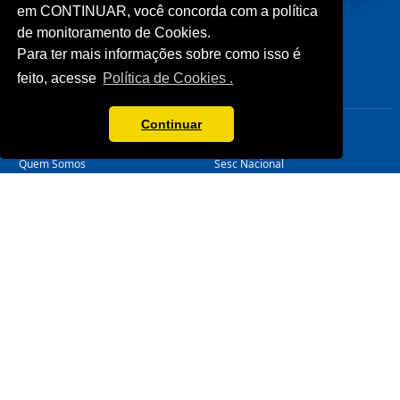
Licitações
Cliente
em CONTINUAR, você concorda com a política
Notícias
de monitoramento de Cookies.
Imprensa
Para ter mais informações sobre como isso é
Fale Conosco
feito, acesse
Política de Cookies .
Biblioteca
CONHEÇA
LINKS ÚTEIS
Continuar
Sistema Fecomércio
Senac
Sobre o Sesc
Fecomércio
Quem Somos
Sesc Nacional
Estrutura Organizacional
Nossa Marca
Transparência
LGPD
Termos de Uso
Política de Privacidade
Manual da Marca