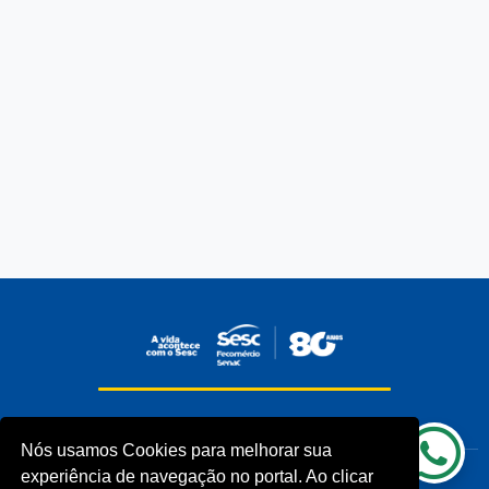
INSTITUCIONAL
COMUNIDADES
Nós usamos Cookies para melhorar sua
Processos Seletivos (Antigos)
Unidades Sesc-TO
experiência de navegação no portal. Ao clicar