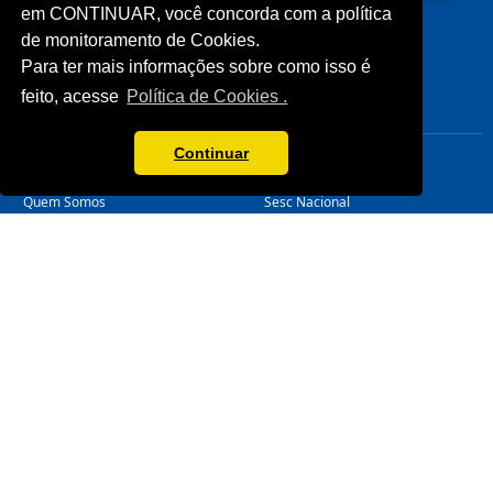
Licitações
Cliente
em CONTINUAR, você concorda com a política
Notícias
de monitoramento de Cookies.
Imprensa
Para ter mais informações sobre como isso é
Fale Conosco
feito, acesse
Política de Cookies .
Biblioteca
CONHEÇA
LINKS ÚTEIS
Continuar
Sistema Fecomércio
Senac
Sobre o Sesc
Fecomércio
Quem Somos
Sesc Nacional
Estrutura Organizacional
Nossa Marca
Transparência
LGPD
Termos de Uso
Política de Privacidade
Manual da Marca