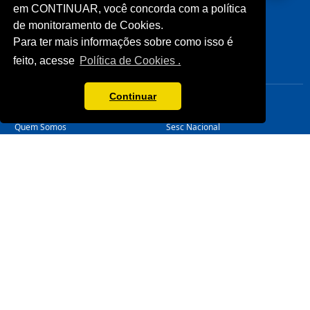
Licitações
Cliente
em CONTINUAR, você concorda com a política
Notícias
de monitoramento de Cookies.
Imprensa
Para ter mais informações sobre como isso é
Fale Conosco
feito, acesse
Política de Cookies .
Biblioteca
CONHEÇA
LINKS ÚTEIS
Continuar
Sistema Fecomércio
Senac
Sobre o Sesc
Fecomércio
Quem Somos
Sesc Nacional
Estrutura Organizacional
Nossa Marca
Transparência
LGPD
Termos de Uso
Política de Privacidade
Manual da Marca