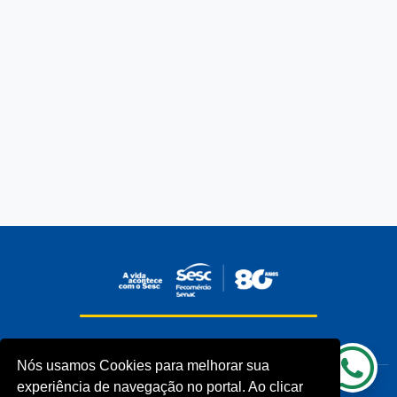
INSTITUCIONAL
COMUNIDADES
Nós usamos Cookies para melhorar sua
Processos Seletivos (Antigos)
Unidades Sesc-TO
experiência de navegação no portal. Ao clicar