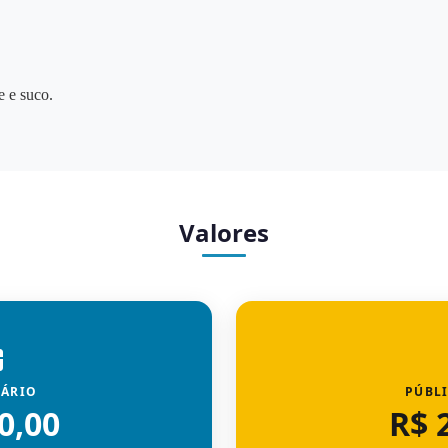
e e suco.
Valores
IÁRIO
PÚBL
0,00
R$ 