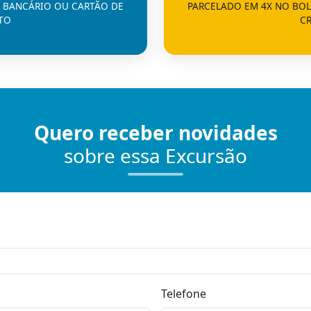
 BANCÁRIO OU CARTÃO DE
PARCELADO EM 4X NO BO
TO
C
Quero receber novidades
sobre essa Excursão
Telefone