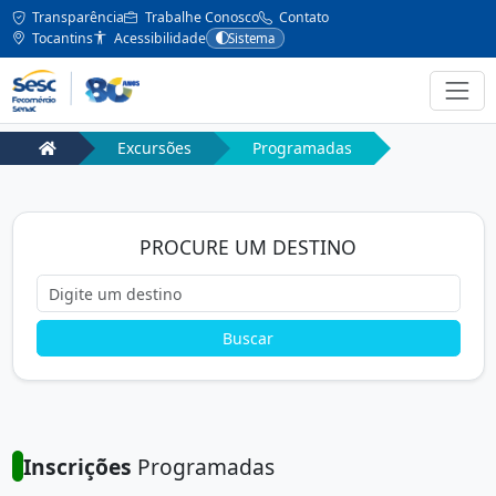
Transparência
Trabalhe Conosco
Contato
Tocantins
Acessibilidade
Sistema
Excursões
Programadas
PROCURE UM DESTINO
Buscar
Inscrições
Programadas