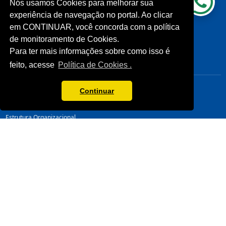
Nós usamos Cookies para melhorar sua
Processos Seletivos (Antigos)
Unidades Sesc-TO
experiência de navegação no portal. Ao clicar
Licitações
Cliente
Notícias
em CONTINUAR, você concorda com a política
Imprensa
de monitoramento de Cookies.
Fale Conosco
Para ter mais informações sobre como isso é
Biblioteca
feito, acesse
Política de Cookies .
CONHEÇA
LINKS ÚTEIS
Sistema Fecomércio
Senac
Continuar
Sobre o Sesc
Fecomércio
Quem Somos
Sesc Nacional
Estrutura Organizacional
Nossa Marca
Transparência
LGPD
Termos de Uso
Política de Privacidade
Manual da Marca