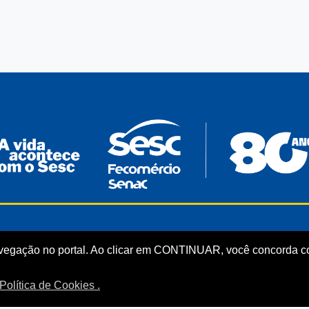
CONHEÇA
LINKS ÚTEIS
vegação no portal. Ao clicar em CONTINUAR, você concorda co
Sistema Fecomércio
Senac
Sobre o Sesc
Fecomércio
Política de Cookies .
Quem Somos
Sesc Nacional
Estrutura Organizacional