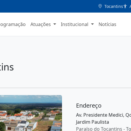
Tocantins
A
rogramação
Atuações
Institucional
Notícias
tins
Endereço
Av. Presidente Medici, Qd. 
Jardim Paulista
Paraíso do Tocantins - T