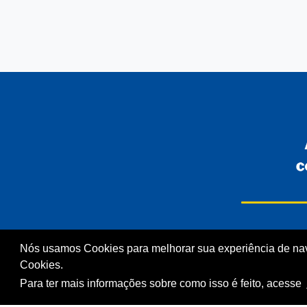
INSTITUCIONAL
COMUNIDADES
Nós usamos Cookies para melhorar sua experiência de na
Processos Seletivos
Unidades Sesc-TO
Cookies.
(Antigos)
Cliente
Para ter mais informações sobre como isso é feito, acesse
Licitações
Notícias