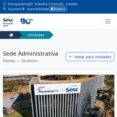
Transparência
Trabalhe Conosco
Contato
Tocantins
Acessibilidade
Sistema
Unidades
Sede Administrativa
Voltar para unidades
Palmas — Tocantins