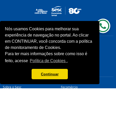
Nós usamos Cookies para melhorar sua
INSTITUCIONAL
COMUNIDADES
experiência de navegação no portal. Ao clicar
Processos Seletivos (Antigos)
Unidades Sesc-TO
em CONTINUAR, você concorda com a política
Licitações
Cliente
de monitoramento de Cookies.
Notícias
Para ter mais informações sobre como isso é
Imprensa
feito, acesse
Política de Cookies .
Fale Conosco
Biblioteca
CONHEÇA
LINKS ÚTEIS
Continuar
Sistema Fecomércio
Senac
Sobre o Sesc
Fecomércio
Quem Somos
Sesc Nacional
Estrutura Organizacional
Nossa Marca
Transparência
LGPD