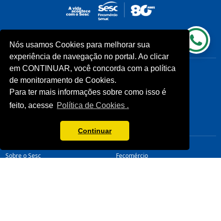
Nós usamos Cookies para melhorar sua
INSTITUCIONAL
COMUNIDADES
experiência de navegação no portal. Ao clicar
Processos Seletivos (Antigos)
Unidades Sesc-TO
em CONTINUAR, você concorda com a política
Licitações
Cliente
de monitoramento de Cookies.
Notícias
Para ter mais informações sobre como isso é
Imprensa
feito, acesse
Política de Cookies .
Fale Conosco
Biblioteca
CONHEÇA
LINKS ÚTEIS
Continuar
Sistema Fecomércio
Senac
Sobre o Sesc
Fecomércio
Quem Somos
Sesc Nacional
Estrutura Organizacional
Nossa Marca
Transparência
LGPD
Termos de Uso