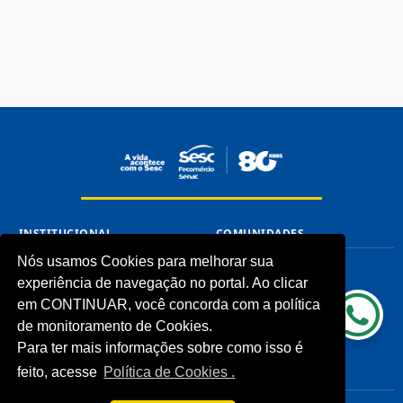
INSTITUCIONAL
COMUNIDADES
Nós usamos Cookies para melhorar sua
Processos Seletivos (Antigos)
Unidades Sesc-TO
experiência de navegação no portal. Ao clicar
Licitações
Cliente
Notícias
em CONTINUAR, você concorda com a política
Imprensa
de monitoramento de Cookies.
Fale Conosco
Para ter mais informações sobre como isso é
Biblioteca
feito, acesse
Política de Cookies .
CONHEÇA
LINKS ÚTEIS