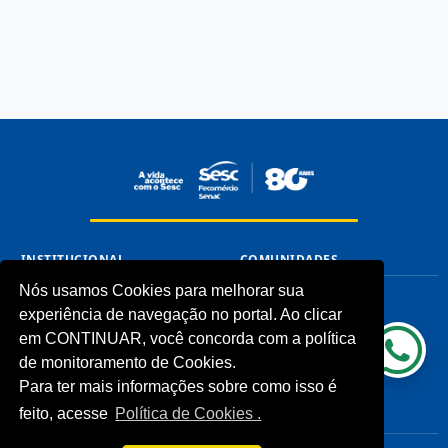
INSTITUCIONAL
COMUNIDADES
Nós usamos Cookies para melhorar sua
Processos Seletivos (Antigos)
Unidades Sesc-TO
experiência de navegação no portal. Ao clicar
Licitações
Cliente
Notícias
em CONTINUAR, você concorda com a política
Imprensa
de monitoramento de Cookies.
Fale Conosco
Para ter mais informações sobre como isso é
Biblioteca
feito, acesse
Política de Cookies .
CONHEÇA
LINKS ÚTEIS