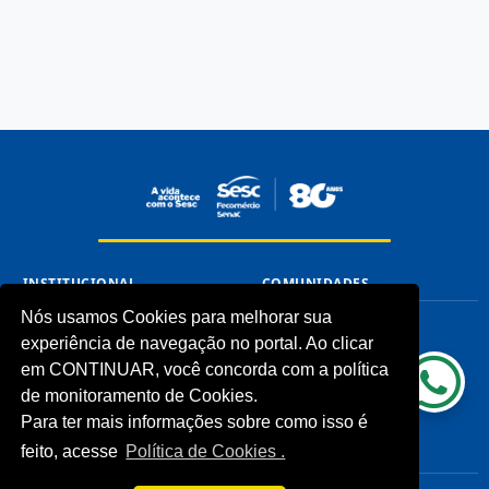
INSTITUCIONAL
COMUNIDADES
Nós usamos Cookies para melhorar sua
Processos Seletivos (Antigos)
Unidades Sesc-TO
experiência de navegação no portal. Ao clicar
Licitações
Cliente
Notícias
em CONTINUAR, você concorda com a política
Imprensa
de monitoramento de Cookies.
Fale Conosco
Para ter mais informações sobre como isso é
Biblioteca
feito, acesse
Política de Cookies .
CONHEÇA
LINKS ÚTEIS