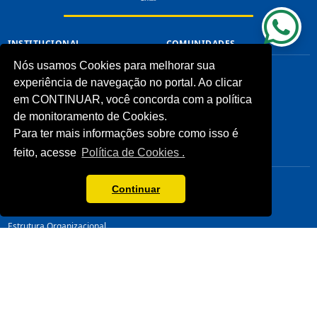
INSTITUCIONAL
COMUNIDADES
Nós usamos Cookies para melhorar sua
Processos Seletivos (Antigos)
Unidades Sesc-TO
experiência de navegação no portal. Ao clicar
Licitações
Cliente
Notícias
em CONTINUAR, você concorda com a política
Imprensa
de monitoramento de Cookies.
Fale Conosco
Para ter mais informações sobre como isso é
Biblioteca
feito, acesse
Política de Cookies .
CONHEÇA
LINKS ÚTEIS
Sistema Fecomércio
Senac
Continuar
Sobre o Sesc
Fecomércio
Quem Somos
Sesc Nacional
Estrutura Organizacional
Nossa Marca
Transparência
LGPD
Termos de Uso
Política de Privacidade