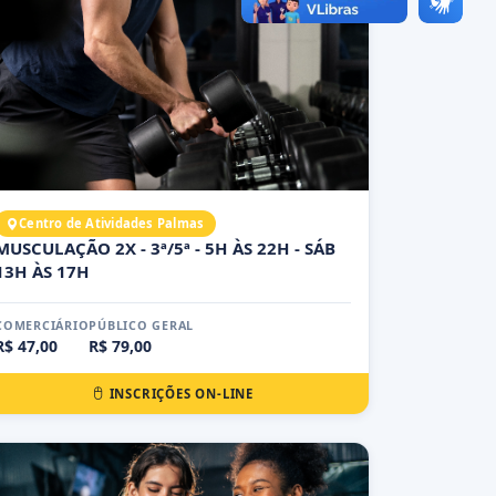
Centro de Atividades Palmas
MUSCULAÇÃO 2X - 3ª/5ª - 5H ÀS 22H - SÁB
13H ÀS 17H
COMERCIÁRIO
PÚBLICO GERAL
R$ 47,00
R$ 79,00
INSCRIÇÕES ON-LINE