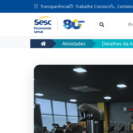
Transparência
Trabalhe Conosco
Contato
P
Atividades
Detalhes da A