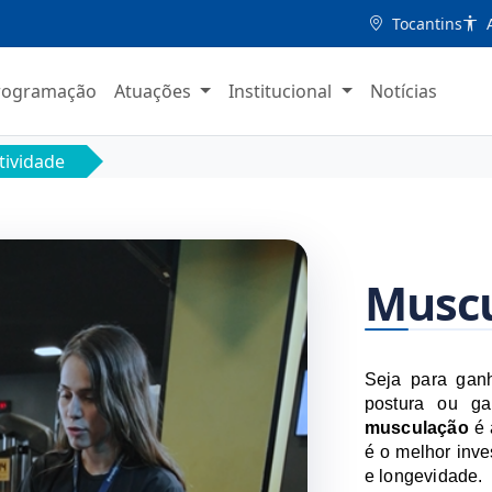
Tocantins
A
rogramação
Atuações
Institucional
Notícias
tividade
Musc
Seja para ganh
musculação 
é 
é o melhor inve
e longevidade.