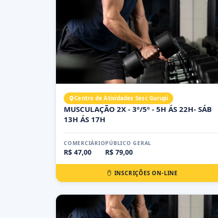
Centro de Atividades Sesc Gurupi
MUSCULAÇÃO 2X - 3º/5º - 5H ÁS 22H- SÁB
13H ÁS 17H
COMERCIÁRIO
PÚBLICO GERAL
R$ 47,00
R$ 79,00
INSCRIÇÕES ON-LINE