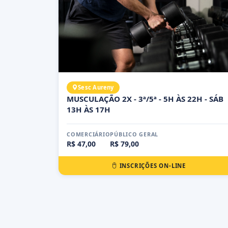
Sesc Aureny
MUSCULAÇÃO 2X - 3ª/5ª - 5H ÀS 22H - SÁB
13H ÀS 17H
COMERCIÁRIO
PÚBLICO GERAL
R$ 47,00
R$ 79,00
INSCRIÇÕES ON-LINE