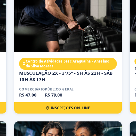
Centro de Atividades Sesc Araguaína - Anselmo
da Silva Moraes
MUSCULAÇÃO 2X - 3ª/5ª - 5H ÀS 22H - SÁB
13H ÀS 17H
COMERCIÁRIO
PÚBLICO GERAL
R$ 47,00
R$ 79,00
INSCRIÇÕES ON-LINE