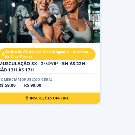
Centro de Atividades Sesc Araguaína - Anselmo
da Silva Moraes
MUSCULAÇÃO 3X - 2ª/4ª/6ª - 5H ÀS 22H -
SÁB 13H ÀS 17H
COMERCIÁRIO
PÚBLICO GERAL
R$ 59,00
R$ 99,00
INSCRIÇÕES ON-LINE