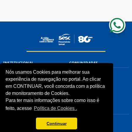
INSTITUCIONAL
COMUNIDADES
Nós usamos Cookies para melhorar sua
Processos Seletivos (Antigos)
Unidades Sesc-TO
experiência de navegação no portal. Ao clicar
Licitações
Cliente
Notícias
em CONTINUAR, você concorda com a política
Imprensa
de monitoramento de Cookies.
Fale Conosco
Para ter mais informações sobre como isso é
Biblioteca
feito, acesse
Política de Cookies .
CONHEÇA
LINKS ÚTEIS
Sistema Fecomércio
Senac
Continuar
Sobre o Sesc
Fecomércio