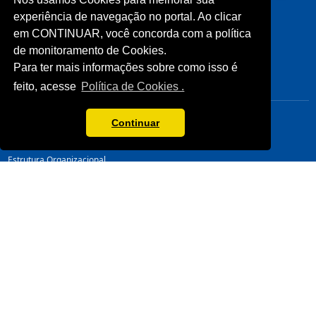
Processos Seletivos (Antigos)
Unidades Sesc-TO
experiência de navegação no portal. Ao clicar
Licitações
Cliente
Notícias
em CONTINUAR, você concorda com a política
Imprensa
de monitoramento de Cookies.
Fale Conosco
Para ter mais informações sobre como isso é
Biblioteca
feito, acesse
Política de Cookies .
CONHEÇA
LINKS ÚTEIS
Sistema Fecomércio
Senac
Continuar
Sobre o Sesc
Fecomércio
Quem Somos
Sesc Nacional
Estrutura Organizacional
Nossa Marca
Transparência
LGPD
Termos de Uso
Política de Privacidade
Manual da Marca