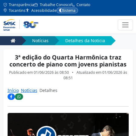
Transparência
Trabalhe Conosco
Contato
Tocantins
Acessibilidade
Sistema
Notícias
Detalhes da Noticia
3ª edição do Quarta Harmônica traz
concerto de piano com jovens pianistas
Publicado em
01/06/2026 às 08:50
•
Atualizado em
01/06/2026 às
08:51
Início
Notícias
Detalhes