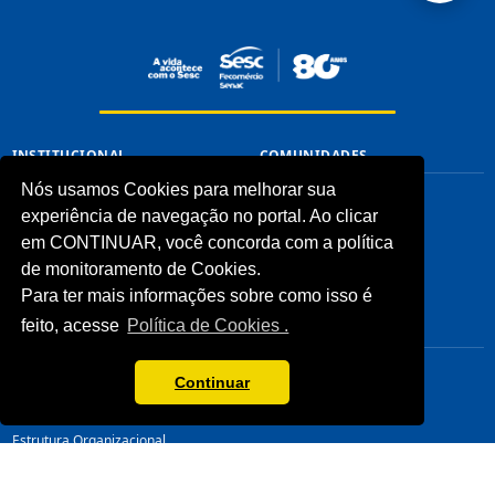
INSTITUCIONAL
COMUNIDADES
Nós usamos Cookies para melhorar sua
Processos Seletivos (Antigos)
Unidades Sesc-TO
experiência de navegação no portal. Ao clicar
Licitações
Cliente
Notícias
em CONTINUAR, você concorda com a política
Imprensa
de monitoramento de Cookies.
Fale Conosco
Para ter mais informações sobre como isso é
Biblioteca
feito, acesse
Política de Cookies .
CONHEÇA
LINKS ÚTEIS
Sistema Fecomércio
Senac
Continuar
Sobre o Sesc
Fecomércio
Quem Somos
Sesc Nacional
Estrutura Organizacional
Nossa Marca
Transparência