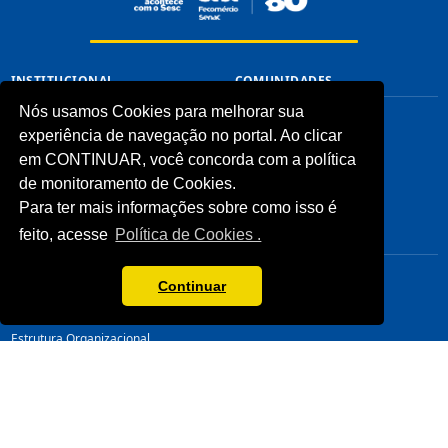
INSTITUCIONAL
COMUNIDADES
Nós usamos Cookies para melhorar sua
Processos Seletivos (Antigos)
Unidades Sesc-TO
experiência de navegação no portal. Ao clicar
Licitações
Cliente
Notícias
em CONTINUAR, você concorda com a política
Imprensa
de monitoramento de Cookies.
Fale Conosco
Para ter mais informações sobre como isso é
Biblioteca
feito, acesse
Política de Cookies .
CONHEÇA
LINKS ÚTEIS
Sistema Fecomércio
Senac
Continuar
Sobre o Sesc
Fecomércio
Quem Somos
Sesc Nacional
Estrutura Organizacional
Nossa Marca
Transparência
LGPD
Termos de Uso