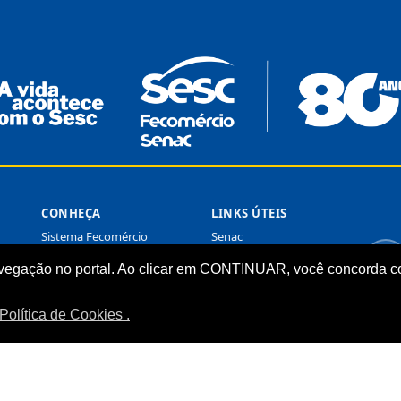
CONHEÇA
LINKS ÚTEIS
Sistema Fecomércio
Senac
Sobre o Sesc
Fecomércio
vegação no portal. Ao clicar em CONTINUAR, você concorda co
Quem Somos
Sesc Nacional
Estrutura Organizacional
Política de Cookies .
Nossa Marca
Transparência
LGPD
Termos de Uso