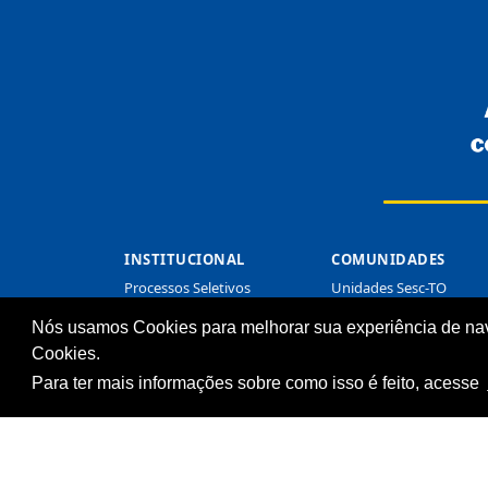
INSTITUCIONAL
COMUNIDADES
Processos Seletivos
Unidades Sesc-TO
(Antigos)
Cliente
Nós usamos Cookies para melhorar sua experiência de na
Licitações
Cookies.
Notícias
Para ter mais informações sobre como isso é feito, acesse
Imprensa
Fale Conosco
Biblioteca