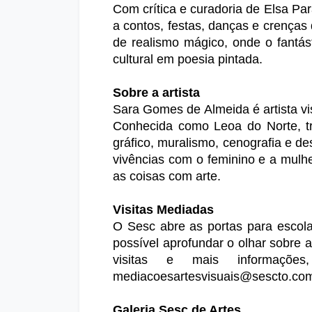
Com crítica e curadoria de Elsa Par
a contos, festas, danças e crenças d
de realismo mágico, onde o fantást
cultural em poesia pintada.
Sobre a artista
Sara Gomes de Almeida é artista vis
Conhecida como Leoa do Norte, tra
gráfico, muralismo, cenografia e de
vivências com o feminino e a mulh
as coisas com arte.
Visitas Mediadas
O Sesc abre as portas para escolas
possível aprofundar o olhar sobre 
visitas e mais informaçõe
mediacoesartesvisuais@sescto.com
Galeria Sesc de Artes