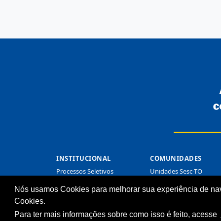
INSTITUCIONAL
COMUNIDADES
Processos Seletivos
Unidades Sesc-TO
(Antigos)
Cliente
Nós usamos Cookies para melhorar sua experiência de na
Licitações
Cookies.
Notícias
Para ter mais informações sobre como isso é feito, acesse
Imprensa