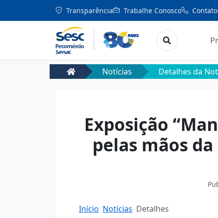
Transparência
Trabalhe Conosco
Contato
P
Notícias
Detalhes da Not
Exposição “Mani
pelas mãos da 
Pu
Início
Notícias
Detalhes