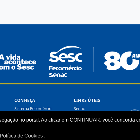
CONHEÇA
LINKS ÚTEIS
Sistema Fecomércio
Senac
Sobre o Sesc
Fecomércio
vegação no portal. Ao clicar em CONTINUAR, você concorda co
Quem Somos
Sesc Nacional
Estrutura Organizacional
Política de Cookies .
Nossa Marca