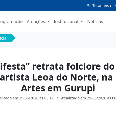
Tocantins
A
rogramação
Atuações
Institucional
Notícias
icia
festa” retrata folclore do 
artista Leoa do Norte, na 
Artes em Gurupi
blicado em
29/06/2026 às 08:17
•
Atualizado em
29/06/2026 às 08