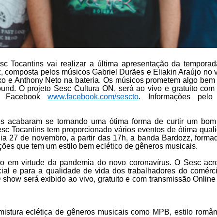
c Tocantins vai realizar a última apresentação da tempor
composta pelos músicos Gabriel Durães e Eliakin Araújo no vo
ixo e Anthony Neto na bateria. Os músicos prometem algo bem
und. O projeto Sesc Cultura ON, será ao vivo e gratuito com
 e Facebook
www.facebook.com/sescto
. Informações pelo
s acabaram se tornando uma ótima forma de curtir um bom
Sesc Tocantins tem proporcionado vários eventos de ótima qu
a 27 de novembro, a partir das 17h, a banda Bardozz, forma
ções que tem um estilo bem eclético de gêneros musicais.
o em virtude da pandemia do novo coronavírus. O Sesc acre
ocial e para a qualidade de vida dos trabalhadores do comérc
how será exibido ao vivo, gratuito e com transmissão Online
stura eclética de gêneros musicais como MPB, estilo român