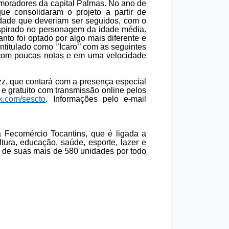
 moradores da capital Palmas. No ano de
e consolidaram o projeto a partir de
idade que deveriam ser seguidos, com o
spirado no personagem da idade média.
nto foi optado por algo mais diferente e
titulado como ‘’Icaro’’ com as seguintes
a com poucas notas e em uma velocidade
z, que contará com a presença especial
 e gratuito com transmissão online pelos
.com/sescto
. Informações pelo e-mail
a Fecomércio Tocantins, que é ligada a
ura, educação, saúde, esporte, lazer e
s de suas mais de 580 unidades por todo