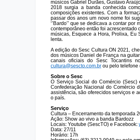
músicos Gabriel Durães, Gustavo Araújo
2018 surgia a banda conhecida como 
composições existentes. Com a formaçã
passar dos anos um novo nome foi sug
‘’Bardo’’ que se dedicava a contar por 
contemporâneo então foi acrescentado do
músicas, Esquece a Hora, Prolixa, Eu 
lenta.
A edição do Sesc Cultura ON 2021, che
dos músicos Daniel de França na guitarr
canais oficiais do Sesc Tocantins
cultura@sescto.com.br
ou pelo telefone
Sobre o Sesc
O Serviço Social do Comércio (Sesc) é
Confederação Nacional do Comércio de 
assistência, são oferecidos serviços e
o país.
Serviço
Cultura – Encerramento da temporada 
Ação: Show ao vivo a banda Bardozz
Locais: Youtube (SescTO) e Facebook:
Data: 27/11
Horário: 17h