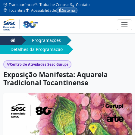
Transparência
Trabalhe Conosco
Contato
Tocantins
Acessibilidade
Sistema
Programações
Detalhes da Programacao
Centro de Atividades Sesc Gurupi
Exposição Manifesta: Aquarela
Tradicional Tocantinense