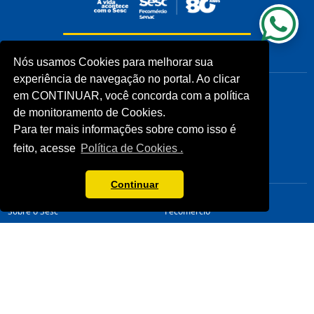
INSTITUCIONAL
COMUNIDADES
Nós usamos Cookies para melhorar sua
experiência de navegação no portal. Ao clicar
Processos Seletivos (Antigos)
Unidades Sesc-TO
em CONTINUAR, você concorda com a política
Licitações
Cliente
de monitoramento de Cookies.
Notícias
Para ter mais informações sobre como isso é
Imprensa
Fale Conosco
feito, acesse
Política de Cookies .
Biblioteca
CONHEÇA
LINKS ÚTEIS
Continuar
Sistema Fecomércio
Senac
Sobre o Sesc
Fecomércio
Quem Somos
Sesc Nacional
Estrutura Organizacional
Nossa Marca
Transparência
LGPD
Termos de Uso